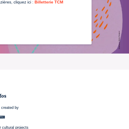
ières, cliquez ici :
Billetterie TCM
fos
e
created by
 cultural projects